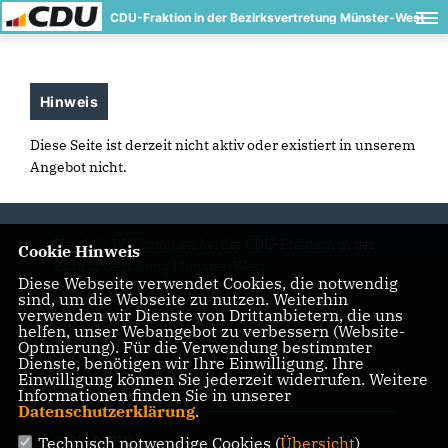
CDU-Fraktion in der Bezirksvertretung Münster-West
Hinweis
Diese Seite ist derzeit nicht aktiv oder existiert in unserem
Angebot nicht.
Herzlich Willkommen bei der CDU-Fraktion in der
Cookie Hinweis
Bezirksvertretung Münster-West
Diese Webseite verwendet Cookies, die notwendig
sind, um die Webseite zu nutzen. Weiterhin
verwenden wir Dienste von Drittanbietern, die uns
helfen, unser Webangebot zu verbessern (Website-
IMPRESSUM
DATENSCHUTZ
KONTAKT
Optmierung). Für die Verwendung bestimmter
Dienste, benötigen wir Ihre Einwilligung. Ihre
Einwilligung können Sie jederzeit widerrufen. Weitere
CDU Ratsfraktion Münster
Informationen finden Sie in unserer
Datenschutzerklärung
.
CDU NRW
Technisch notwendige Cookies (
Übersicht
)