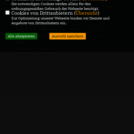
Die notwendigen Cookies werden allein für den
ordnungsgemäßen Gebrauch der Webseite benötigt.
Cookies von Drittanbietern (
Übersicht
)
CDU Deutschlands
Zur Optimierung unserer Webseite binden wir Dienste und
Angebote von Drittanbietern ein.
@2026 CDU - Fraktion in der
Realisation: Sharkness Media
Bezirksvertretung Münster-
GmbH & Co. KG
Alle akzeptieren
Auswahl speichern
West
Alle Rechte vorbehalten.