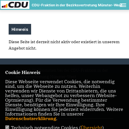
CDU-Fraktion in der Bezirksvertretung Münster-West
Hinweis
Diese Seite ist derzeit nicht aktiv oder existiert in unserem
Angebot nicht.
Herzlich Willkommen bei der CDU-Fraktion in der
Cookie Hinweis
Bezirksvertretung Münster-West
Diese Webseite verwendet Cookies, die notwendig
sind, um die Webseite zu nutzen. Weiterhin
verwenden wir Dienste von Drittanbietern, die uns
helfen, unser Webangebot zu verbessern (Website-
IMPRESSUM
DATENSCHUTZ
KONTAKT
Optmierung). Für die Verwendung bestimmter
Dienste, benötigen wir Ihre Einwilligung. Ihre
Einwilligung können Sie jederzeit widerrufen. Weitere
CDU Ratsfraktion Münster
Informationen finden Sie in unserer
Datenschutzerklärung
.
CDU NRW
Technisch notwendige Cookies (
Übersicht
)