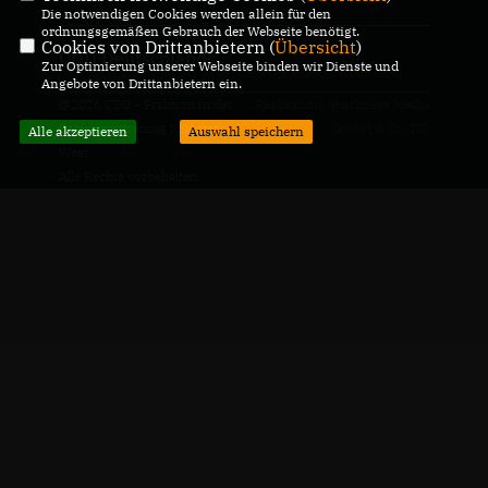
Die notwendigen Cookies werden allein für den
ordnungsgemäßen Gebrauch der Webseite benötigt.
Cookies von Drittanbietern (
Übersicht
)
CDU Deutschlands
Zur Optimierung unserer Webseite binden wir Dienste und
Angebote von Drittanbietern ein.
@2026 CDU - Fraktion in der
Realisation: Sharkness Media
Bezirksvertretung Münster-
GmbH & Co. KG
Alle akzeptieren
Auswahl speichern
West
Alle Rechte vorbehalten.