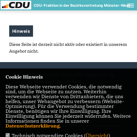
CDU-Fraktion in der Bezirksvertretung Münster-West
Hinweis
Diese Seite ist derzeit nicht aktiv oder existiert in unserem
Angebot nicht.
Herzlich Willkommen bei der CDU-Fraktion in der
Cookie Hinweis
Bezirksvertretung Münster-West
Diese Webseite verwendet Cookies, die notwendig
sind, um die Webseite zu nutzen. Weiterhin
verwenden wir Dienste von Drittanbietern, die uns
helfen, unser Webangebot zu verbessern (Website-
IMPRESSUM
DATENSCHUTZ
KONTAKT
Optmierung). Für die Verwendung bestimmter
Dienste, benötigen wir Ihre Einwilligung. Ihre
Einwilligung können Sie jederzeit widerrufen. Weitere
CDU Ratsfraktion Münster
Informationen finden Sie in unserer
Datenschutzerklärung
.
CDU NRW
Technisch notwendige Cookies (
Übersicht
)