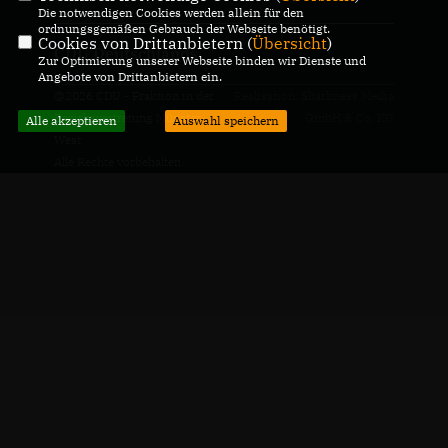
Die notwendigen Cookies werden allein für den
ordnungsgemäßen Gebrauch der Webseite benötigt.
Cookies von Drittanbietern (
Übersicht
)
CDU Deutschlands
Zur Optimierung unserer Webseite binden wir Dienste und
Angebote von Drittanbietern ein.
@2026 CDU - Fraktion in der
Realisation: Sharkness Media
Bezirksvertretung Münster-
GmbH & Co. KG
Alle akzeptieren
Auswahl speichern
West
Alle Rechte vorbehalten.